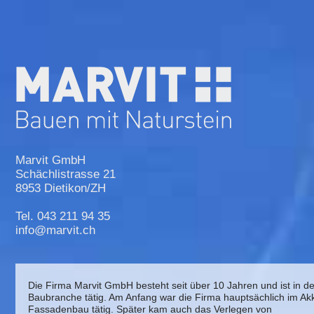
Marvit GmbH
Schächlistrasse 21
8953 Dietikon/ZH
Tel. 043 211 94 35
info@marvit.ch
Die Firma Marvit GmbH besteht seit über 10 Jahren und ist in de
Baubranche tätig. Am Anfang war die Firma hauptsächlich im Ak
Fassadenbau tätig. Später kam auch das Verlegen von